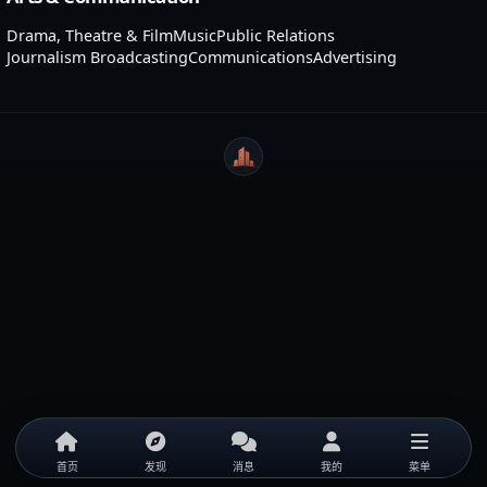
Drama, Theatre & Film
Music
Public Relations
Journalism Broadcasting
Communications
Advertising
WeiCity
首页
发现
消息
我的
菜单