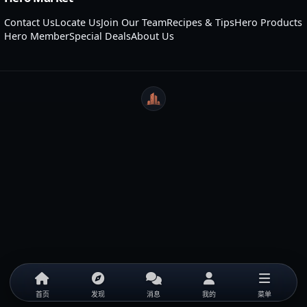
Contact Us
Locate Us
Join Our Team
Recipes & Tips
Hero Products
Hero Member
Special Deals
About Us
WeiCity
首页
发现
消息
我的
菜单