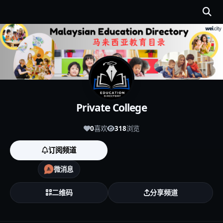
Private College
0
喜欢
318
浏览
订阅频道
微消息
二维码
分享频道