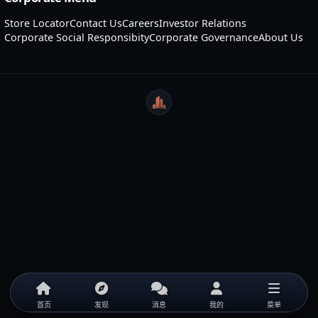
Store Locator
Contact Us
Careers
Investor Relations
Corporate Social Responsibity
Corporate Governance
About Us
WeiCity
首页
发现
消息
我的
菜单