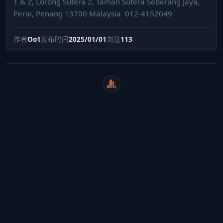
1 & 2, Lorong Sutera 2, Taman Sutera Seberang Jaya,
Perai, Penang 13700 Malaysia ⁣ 012-4152049
作者
Oo1
发布时间
2025/01/01
浏览
113
WeiCity