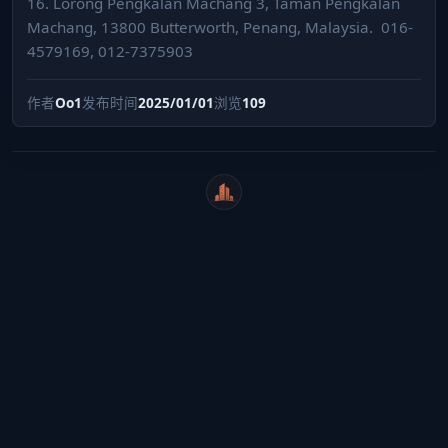
16. Lorong Pengkalan Machang 3, Taman Pengkalan
Machang, 13800 Butterworth, Penang, Malaysia. ⁣ 016-
4579169, 012-7375903
作者
Oo1
发布时间
2025/01/01
浏览
109
WeiCity