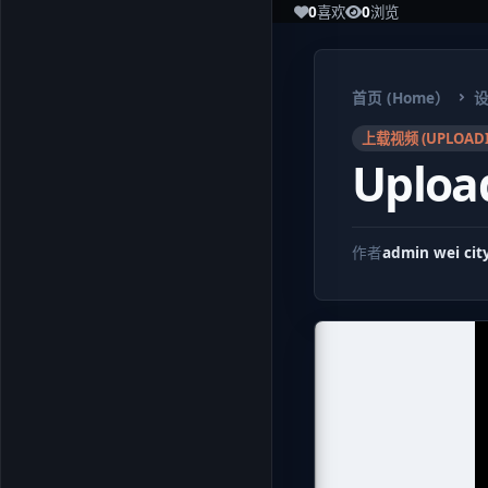
0
喜欢
0
浏览
首页 (Home）
设
上载视频 (UPLOADI
Uploa
作者
admin wei cit