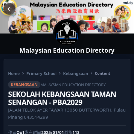
Malaysian Education Directory
Home
Primary School
Kebangsaan
Content
KEBANGSAAN
MALAYSIAN EDUCATION DIRECTORY
SEKOLAH KEBANGSAAN TAMAN
SENANGAN - PBA2029
JALAN TELOK AYER TAWAR 13050 BUTTERWORTH, Pulau
Pinang 043514299
作者
Oo1
发布时间
2025/01/01
浏览
113