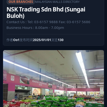
OUR BRANCHES
MALAYSIAN MALLS DIRECTORY
NSK Trading Sdn Bhd (Sungai
Buloh)
Contact Us : Tel: 03-6157 9888 Fax: 03-6157 5686
Business Hours : 8.00am - 7.00pm
作者
Oo1
发布时间
2025/01/01
浏览
130