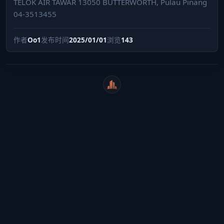
TELOK AIR TAWAR 13050 BUTTERWORTH, Pulau Pinang
04-3513455
作者
Oo1
发布时间
2025/01/01
浏览
143
WeiCity