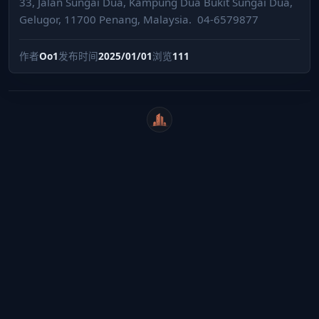
33, Jalan Sungai Dua, Kampung Dua Bukit Sungai Dua,
Gelugor, 11700 Penang, Malaysia. ⁣ 04-6579877
作者
Oo1
发布时间
2025/01/01
浏览
111
WeiCity