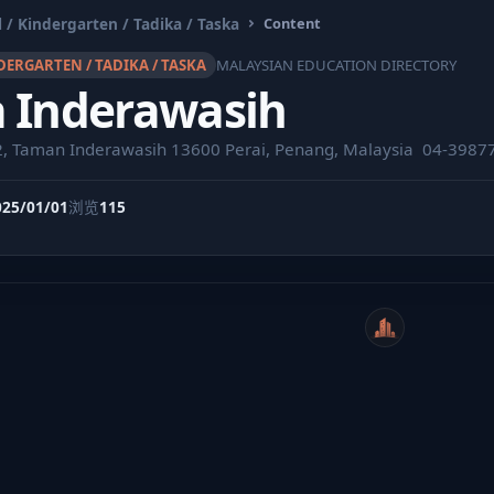
 / Kindergarten / Tadika / Taska
Content
DERGARTEN / TADIKA / TASKA
MALAYSIAN EDUCATION DIRECTORY
a Inderawasih
k 2, Taman Inderawasih 13600 Perai, Penang, Malaysia ⁣ 04-398
025/01/01
浏览
115
WeiCity