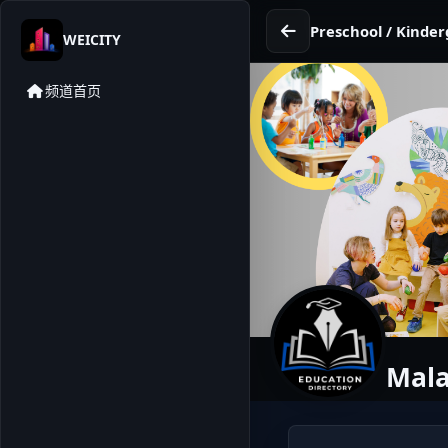
Preschool / Kinder
WEICITY
频道首页
Mala