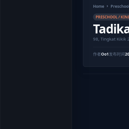
Home
Preschool
PRESCHOOL / KIN
Tadik
98, Tingkat Kiki
作者
Oo1
发布时间
2