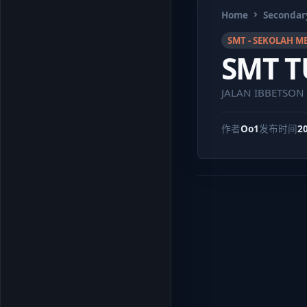
Home
Secondar
SMT - SEKOLAH 
SMT T
JALAN IBBETSON 
作者
Oo1
发布时间
2