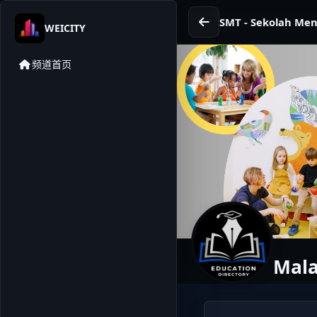
SMT - Sekolah Me
WEICITY
频道首页
Mala