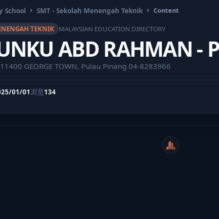
y School
SMT - Sekolah Menengah Teknik
Content
MENENGAH TEKNIK
MALAYSIAN EDUCATION DIRECTORY
UNKU ABD RAHMAN - P
11400 GEORGE TOWN, Pulau Pinang 04-8283966
025/01/01
浏览
134
WeiCity